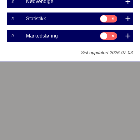
Nødvendige
3
Samtykke
Statistikk
5
til:
Statistikk
Samtykke
Markedsføring
0
til:
Markedsføring
Sist oppdatert 2026-07-03